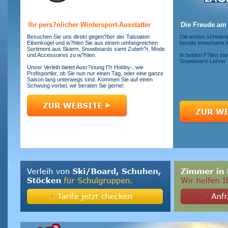
Ihr pers?nlicher Wintersport-Ausstatter
Die Freude am
Besuchen Sie uns direkt gegen?ber der Talstation
Die ersten schwier
Eibenkogel und w?hlen Sie aus einem umfangreichen
bereits erworbene 
Sortiment aus Skiern, Snowboards samt Zubeh?r, Mode
und Accessoires zu w?hlen.
In beiden F?llen st
Snowboard-Lehrer z
Unser Verleih bietet Ausr?stung f?r Hobby-, wie
Profisportler, ob Sie nun nur einen Tag, oder eine ganze
Saison lang unterwegs sind. Kommen Sie auf einen
Schwung vorbei, wir beraten Sie gerne!